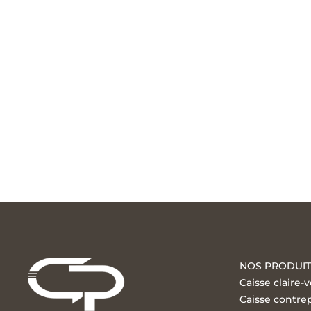
N
Chez Gipak, notre engagement envers la qualité et la prod
et services qu’une entreprise d’emballage industriel en
chaque jour de bénéficier de formations con
NOS PRODUIT
Caisse claire-v
Caisse contre