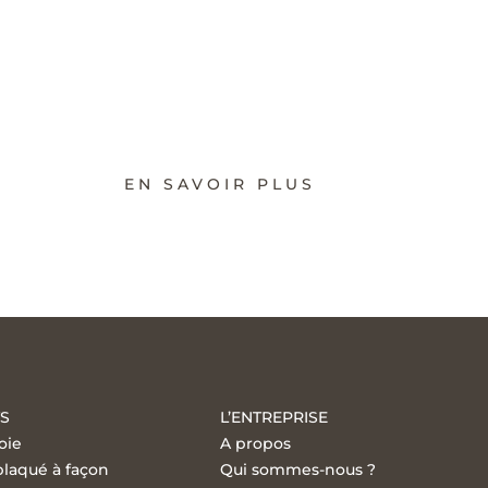
ORMES ET AGRÉMENTS
uctivité est quotidien. Nous avons mis en place tous les moyens 
 bois puisse proposer. Nos collaborateurs évoluent chacun dans 
tinues. Cela leur permet d’assurer aujourd’hui la haute qualité 
EN SAVOIR PLUS
S
L’ENTREPRISE
oie
A propos
plaqué à façon
Qui sommes-nous ?