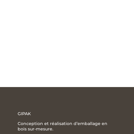
nécessaires pour vous fournir les meilleurs produits
un environnement sain et conforme, leur permettant
de nos prestations et de nos produits.
GIPAK
Conception et réalisation d’emballage en
bois sur-mesure.