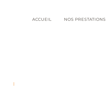
ACCUEIL
NOS PRESTATIONS
N DE PALETTES S
DUITS
FABRICATION DE PALETTES STANDA